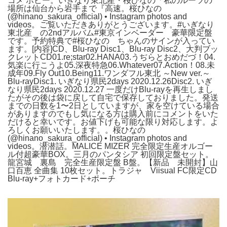
コメ ホビー。いぎなり東北産・桜ひなの「私のルーツの
場所は仙台から岩手まで『高速。桜ひなの
(@hinano_sakura_official) • Instagram photos and
videos。ご覧いただきありがとうございます。#いぎなり
東北産 の2ndアルバム#東京インベーダー 豪華限定盤
です。予約特典で#桜ひなの ちゃんのサインが入ってい
ます。[内容]CD、Blu-ray Disc1、Blu-ray Disc2、大判ブッ
クレットCD01.re;star02.HANA03.うぢらとおめだづ！04.
気楽に行こうよ05.深夜特急06.Whatever07.Action！08.未
成年09.Fly Out10.Being11.ワンダフル東北 ～New ver.～
Blu-rayDisc1. いぎなり県民2days 2020.12.26Disc2. いぎ
なり県民2days 2020.12.27 一度だけBlu-rayを再生しまし
たがその後は袋に戻して自宅で保存しておりました。発送
までの日数を1〜2日としていますが、家を空けている場合
がありますのでもし気になる方は購入前にコメントをいた
だけると幸いです。お値下げも可能な限り対応します。よ
ろしくお願いいたします。。桜ひなの
(@hinano_sakura_official) • Instagram photos and
videos。潜潜話。MALICE MIZER 完全限定生産オルゴー
ル付超豪華BOX。三月のパンタシア 初回限定盤セット。
龍宮城 裏島 完全生産限定盤 B盤。【新品 未開封】山
口百恵 全曲集 10枚セット。トラジャ Viisual FC限定CD
Blu-ray+フォトカード+ポーチ