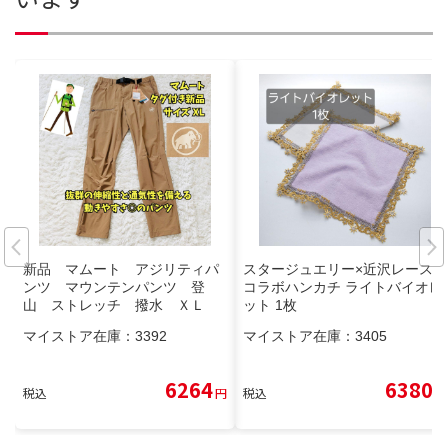
新品 マムート アジリティパ
スタージュエリー×近沢レース
ンツ マウンテンパンツ 登
コラボハンカチ ライトバイオレ
山 ストレッチ 撥水 ＸＬ
ット 1枚
マイストア在庫：
3392
マイストア在庫：
3405
6264
6380
税込
円
税込
円