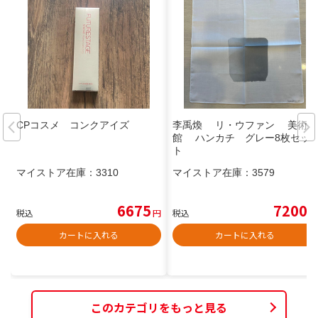
CPコスメ コンクアイズ
李禹煥 リ・ウファン 美術
館 ハンカチ グレー8枚セッ
ト
マイストア在庫：
3310
マイストア在庫：
3579
6675
7200
税込
円
税込
円
カートに入れる
カートに入れる
このカテゴリをもっと見る