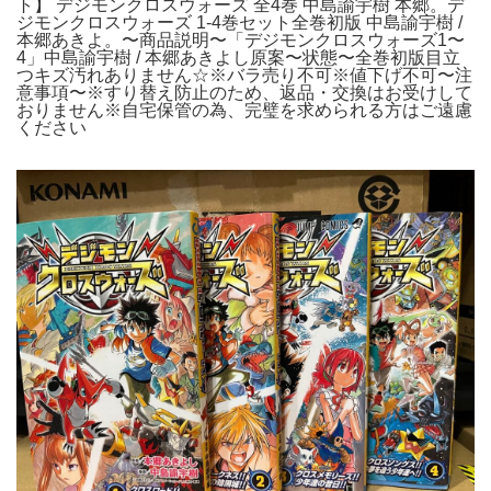
ト】 デジモンクロスウォーズ 全4巻 中島諭宇樹 本郷。デ
ジモンクロスウォーズ 1-4巻セット全巻初版 中島諭宇樹 /
本郷あきよ。〜商品説明〜「デジモンクロスウォーズ1〜
4」中島諭宇樹 / 本郷あきよし原案〜状態〜全巻初版目立
つキズ汚れありません☆※バラ売り不可※値下げ不可〜注
意事項〜※すり替え防止のため、返品・交換はお受けして
おりません※自宅保管の為、完璧を求められる方はご遠慮
ください