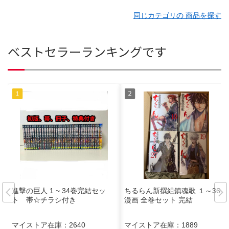
同じカテゴリの 商品を探す
ベストセラーランキングです
進撃の巨人 1 ~ 34巻完結セッ
ちるらん新撰組鎮魂歌 １～36巻
ト 帯☆チラシ付き
漫画 全巻セット 完結
マイストア在庫：
2640
マイストア在庫：
1889