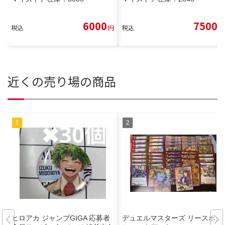
6000
7500
税込
円
税込
円
近くの売り場の商品
ヒロアカ ジャンプGIGA 応募者
デュエルマスターズ リースボル