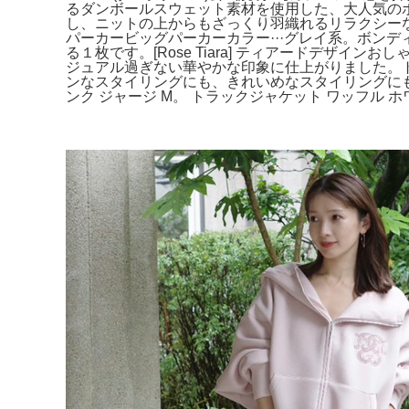
るダンボールスウェット素材を使用した、大人気の
し、ニットの上からもざっくり羽織れるリラクシーな
パーカービッグパーカーカラー···グレイ系。ボン
る１枚です。[Rose Tiara] ティアードデザ
ジュアル過ぎない華やかな印象に仕上がりました。トップス 9090gir
ンなスタイリングにも、きれいめなスタイリングにも、
ンク ジャージ M。 トラックジャケット ワッフル ホ