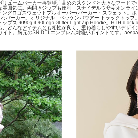
ボリュームパーカー再登場。高めのスタンドと大きなフードで
雰囲気に。両開きジップも便利。スナイデルウサギオンラインM
ディングロゴスウェットプルオーバー(パーカー・スウェット。
インおしゃれパーカー。オリジナル ベッケンバウアー トラックト
l 90Logo Glitter Light Zip Hoodie。HTH bloc
どんなアイテムとも相性が良く、重ね着もしやすいデザインです。
ワイト。胸元のSNIDELエンブレム刺繍がポイントです。aesp