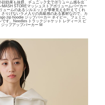
小顔効果も抜群。チュニック丈でボリューム感を出
ASH STOREマッシュストアボリュームパーカー
ボリュームのあるシルエットが華奢見えを叶えてくれ
ップ。さりげないラメ入りの高級感のある素材なので、カ
k logo zip hoodie ジップパーカー ネイビー。フェミニ
Needles トラックジャケット レディース ピ
a ジップアップパーカー M