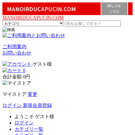
詳しくは
MANOIRDUCAPUCIN.COM
こちら
MANOIRDUCAPUCIN.COM
ご利用案内
お問い合わせ
ゲスト様
0
合計金額
0円
マイストア
変更
ログイン
新規会員登録
ようこそ
ゲスト様
ログイン
カテゴリ一覧