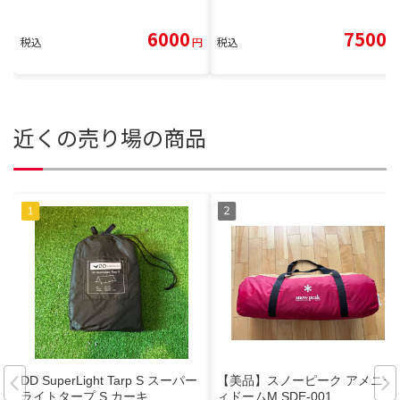
6000
7500
税込
円
税込
円
近くの売り場の商品
DD SuperLight Tarp S スーパー
【美品】スノーピーク アメニテ
ライトタープ S カーキ
ィドームM SDE-001