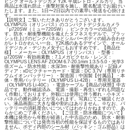
ピンク オールドデジカメ Y2K 平成レトロ - メルカリ。当
商品は水濡れ防止・衝撃対策を施し、匿名配送でお届けい
たします。また、1日〜2日以内での素早い発送を心掛けま
す。ーーーーーーーーーーーーーーーーーーーーーーーー
【説明文】ご覧いただきありがとうございます。
OLYMPUS（オリンパス）のコンパクトデジタルカメラ
「μ720SW（ミュー720SW）」ピンクカラーの出品で
す。防水・耐衝撃機能を備えたタフネスモデルで、ブラッ
シュ仕上げのピンクパネルとシルバーボディの組み合わせ
がレトロかわいい一台。Y2K感のあるデザインで、オール
ドデジカメ・デジカメ女子にもおすすめです。【商品仕
様】・メーカー：OLYMPUS（オリンパス）・型番：
μ720SW・有効画素数：7.1メガピクセル・レンズ：
OLYMPUS LENS AF ZOOM 6.7-20.1mm 1:3.5-5.0・光学3
倍ズーム・防水性能：水深3m・耐衝撃性能あり・記録メ
ディア：xDピクチャーカード・電源：DC 3.7V（専用リチ
ウムイオンバッテリー）・製造国：中国製【付属品】・本
体・専用バッテリー（OLYMPUS Li-42B）・専用充電器
（OLYMPUS Li-40C）・電源ケーブル【商品の状態】中古
品です。動作確認済み、電源・撮影・再生いずれも問題な
く作動しております。外観には使用に伴う擦れ・小キズ・
パネルの擦れ跡などが見られます。写真にてご確認くださ
い。液晶画面に大きな傷や割れはありません。※なお、バ
ッテリーの消耗度合いについてはわかりかねますので、あ
らかじめご了承ください。【ご注意・防水機能について】
本機は発売から年数が経過した中古品のため、防水・耐衝
撃性能については発売当初の性能を保証するものではあり
ません。ボディ内部のシール材（パッキン・ゴム部品）は