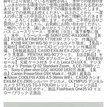
経年により劣化している可能性が高く、水中での使用や水
しぶきがかかる環境でのご使用は故障の原因となる恐れが
あります。屋内・通常環境下での撮影を推奨いたします。
水回りでの使用はお控えください。以上のことから、一度
人の手に渡った中古品という点を予めご理解いただきます
よう、よろしくお願い致します。その他、ご不明な点やご
質問がございましたら、お気軽にお問い合わせください。
ご検討いただき、誠にありがとうございます(^^)。オリン
パス ニュースリリース： 世界初（※注） 落下衝撃に強
く、水中。ミラーレス一眼 SONY DSC-RX100MS。【美
品】FUJIFILM FINEPIX F770EXR ブラック 付属品完
備。K*2様 RICOH WG-50 デジタルカメラ 防水。【美品・
元箱付】RICOH リコー CX2 ピンクツートン 付属品完
備。【外観超美品】CASIO EXILIM EX-Z200 コンデジ カ
メラ 充電器。PENTAX WG-90ブラック。【ほぼ新品】 キ
ャノン Canon EOS 70D ダブルズームキット。【在庫処分
セール】 元箱 ケース付き ライカ Leica D-LUX 6。デジタ
ルカメラ Pentax Q/ 02 Standard Zoom。ILCE-7SM3ソニ
ー。Sony Cyber-shot DSC-WX200 1820万 画素。【美
品】Canon PowerShot G9X MarkⅡ。快調！超美品
★Nikon COOLPIX A300 4.5-36mm WiFi。CASIO カシオ
EXILIM EX-Z900 シルバー デジカメ。OLYMPUS デジタル
カメラ STYLUS TG-3 TOUGH レッド。【ジャンク品】
FUJIFILM X-T10 ボディ。新品 Flashback One35 V2 イエ
ロー /ブラック 正規品