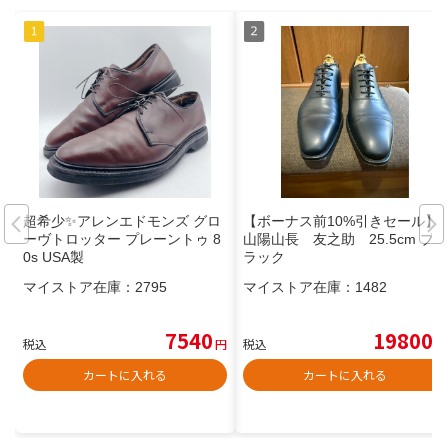
超希少✨アレンエドモンズ グロ
【ボーナス前10%引きセール】
ーヴトロッター プレーントゥ 8
山陽山長 友之助 25.5cm ブ
0s USA製
ラック
マイストア在庫：
2795
マイストア在庫：
1482
7540
19800
税込
円
税込
円
カートに入れる
カートに入れる