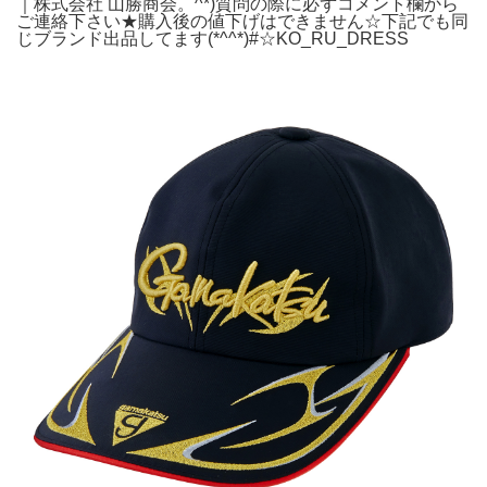
｜株式会社 山勝商会。^*)質問の際に必ずコメント欄から
ご連絡下さい★購入後の値下げはできません☆下記でも同
じブランド出品してます(*^^*)#☆KO_RU_DRESS