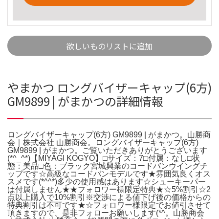
欲しいものリストに追加
やまかつ ロングバイザーキャップ(6方)
GM9899 | がまかつの詳細情報
ロングバイザーキャップ(6方) GM9899 | がまかつ。山勝商
会｜株式会社 山勝商会。ロングバイザーキャップ(6方)
GM9899 | がまかつ。ご覧いただきありがとうございます
(*^_^*)【MIYAGI KOGYO】□サイズ：7□付属：なし□状
態：美品□色：ブラック宮城興業のコードバンウイングチ
ップです☆高級なコードバンモデルです★雰囲気良くオス
スメです(*^^*)多少の使用感はあります☆シューキーパー
は付属しません★★フォロワー様限定特典★☆5%割引☆2
点以上購入で10%割引※交渉による値下げ後の価格からの
特典割引は不可です★☆フォロワー様限定でお値引させて
頂きますので、是非フォローお願いします(*^。山勝商会