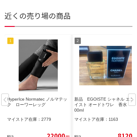
近くの売り場の商品
HyperIce Normatec ノルマテッ
新品 EGOISTE シャネル エゴ
ク ローワーレッグ
イスト オードトワレ 香水 1
00ml
マイストア在庫：
2779
マイストア在庫：
1163
22000
8120
税込
円
税込
円