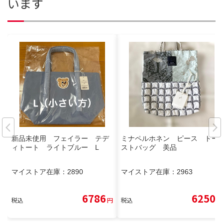
います
新品未使用 フェイラー テデ
ミナペルホネン ピース トー
ィトート ライトブルー L
ストバッグ 美品
マイストア在庫：
2890
マイストア在庫：
2963
6786
6250
税込
円
税込
円