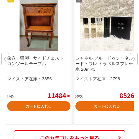
象嵌 猫脚 サイドチェスト
シャネル ブルードゥシャネル オ
コンソールテーブル
ードトワレ トラベルスプレー 香
水 20ml×3
マイストア在庫：
3356
マイストア在庫：
2798
11484
8526
税込
円
税込
円
カートに入れる
カートに入れる
このカテゴリをもっと見る