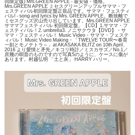
回限定版) Mrs.GREEN APPLE - 最安値・価格。
Mrs.GREEN APPLE ミセスグリーンアップルサママ・フ
ェスティバル初回限定盤正規品です。サママ・フェスティ
バル! - song and lyrics by Mrs. GREEN APPLE。断捨離で
ミセスグッズ沢山売り出しています。Mrs.GREEN APPLE
サママフェスティバル 初回限定盤。【CD】1.サママ・フ
ェスティバル！2. umbrella3. ノニサクウタ【DVD】・サ
ママ・フェスティバル！ Music Video・サママ・フェステ
ィバル！ Music Video Making・「TWELVE TOUR〜春育
一刻とモノテトラ～」at AKASAKA BLITZ on 10th April、
2016 より愛情と矛先／キコリ時計／ミスカサズ／No.1／
庶幾の唄昔のものですので写真5のように、ケースに傷が
あります。村越弘明 「土と灰」 HARRY ハリー。