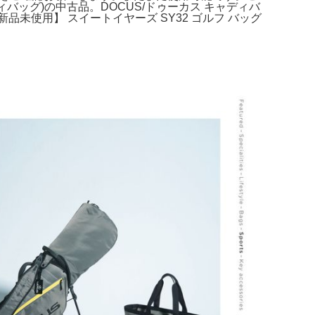
ディバッグ)の中古品。DOCUS/ドゥーカス キャディバ
新品未使用】 スイートイヤーズ SY32 ゴルフ バッグ