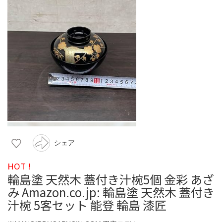
シェア
HOT !
輪島塗 天然木 蓋付き汁椀5個 金彩 あざ
み Amazon.co.jp: 輪島塗 天然木 蓋付き
汁椀 5客セット 能登 輪島 漆匠