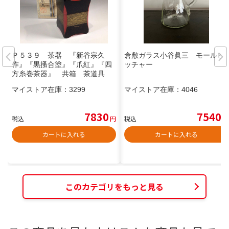
Ｐ５３９ 茶器 『新谷宗久
倉敷ガラス小谷眞三 モールピ
作』『黒搔合塗』『爪紅』『四
ッチャー
方糸巻茶器』 共箱 茶道具
マイストア在庫：
3299
マイストア在庫：
4046
7830
7540
税込
円
税込
円
カートに入れる
カートに入れる
このカテゴリをもっと見る