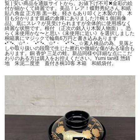
覧 | 安い商品を通販サイトから。お値下げ不可✖金彩の絵
付が細かくて綺麗です。美品！レア！蝶野秀紀さん 和紙
貼八角盆 正方形 黒一枚。軽さもあり叩くと木製の音、木
目も分かります親戚の倉庫にありました汁椀１個(画像
品)、底にスレ？が見受けられますが全体的に使用感なく
綺麗な状態です。根付 （正次の銘入り木製人物面）。恐
らく未使用かな〜と思い《未使用に近い》を選択しました
桐箱裏にマジックで輪島6万円と書き込みあります
•*¨*•.¸¸☆*・゜•*¨*•.¸¸☆*・゜•*¨*•.¸¸☆素人検品の為、見落と
しや取り扱いの段階で生じた擦れや微細な傷がある場合も
あります。銅 香炉 三足の蛙。新品同様や詳細な点にこだ
わりのある方は購入をお控えください。Yumi tan様 惣錆
地 朱泥二度塗 蓋付き椀10客 木箱 和紙袋付。