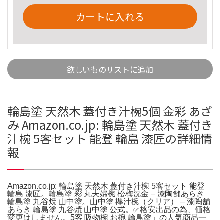
カートに入れる
欲しいものリストに追加
輪島塗 天然木 蓋付き汁椀5個 金彩 あざ
み Amazon.co.jp: 輪島塗 天然木 蓋付き
汁椀 5客セット 能登 輪島 漆匠の詳細情
報
Amazon.co.jp: 輪島塗 天然木 蓋付き汁椀 5客セット 能登
輪島 漆匠。輪島塗 彩 丸夫婦椀 松梅沈金 – 漆陶舗あらき
輪島塗 九谷焼 山中塗。山中塗 欅汁椀（クリア） – 漆陶舗
あらき 輪島塗 九谷焼 山中塗 公式。✅格安出品の為、価格
変更はしません。5客 吸物椀 お椀 輪島塗」の人気商品一