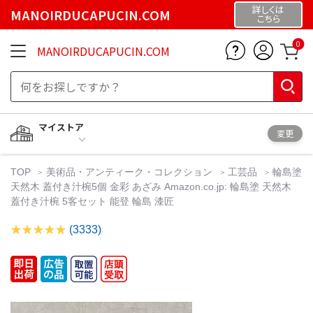
詳しくは
MANOIRDUCAPUCIN.COM
こちら
0
MANOIRDUCAPUCIN.COM
マイストア
変更
TOP
美術品・アンティーク・コレクション
工芸品
輪島塗
天然木 蓋付き汁椀5個 金彩 あざみ Amazon.co.jp: 輪島塗 天然木
蓋付き汁椀 5客セット 能登 輪島 漆匠
(3333)