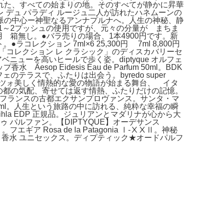
れた、すべての始まりの地。そのすべてが静かに昇華
デュ パラディ ルージュ二人が訪れたハネムーンの
脈の中心ー神聖なるアンナプルナへ。人生の神秘、静
》。 1～2プッシュの使用ですが、元々の分量が まちま
ml 未使用 箱無し。●バラ売りの場合、1本4900円です。新
ラコレクション 7ml×6 25,300円 7ml 8,800円
、「コレクション レ クラシック」のディスカバリーセ
・アベニューを高いヒールで歩く姿。diptyque オルフェ
p Eidesis Eau de Parfum 50ml。BDK
ラスで、ふたりは出会う。byredo super
 ドゥ パラッツォ美しく情熱的な愛の物語が始まる舞台、 イタ
カケ。水の都の気配、寄せては返す情熱、ふたりだけの記憶。
ンの故郷、南フランスの古都エクサンプロヴァンス。サンタ・マ
 100ml。人生という旅路の中に訪れる、純粋な幸福の瞬
u Rihla EDP 正規品。ジュリアンとマダリナが心から大
 パルファン。【DIPTYQUE】オーデサンス
ギア Rosa de la Patagonia Ⅰ-ⅩⅩⅡ。神秘
室 香水 ユニセックス。ディプティック★オードパルフ