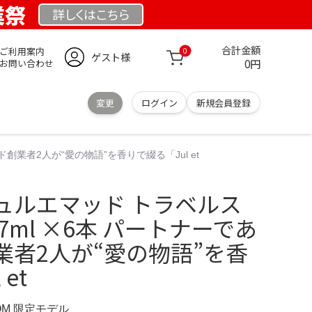
業祭
詳しくは
こちら
合計金額
ご利用案内
0
ゲスト様
0円
お問い合わせ
変更
ログイン
新規会員登録
ンド創業者2人が“愛の物語”を香りで綴る「Jul et
ad ジュルエマッド トラベルス
7ml ×6本 パートナーであ
業者2人が“愛の物語”を香
et
COM 限定モデル