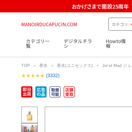
おかげさまで開設25周年
MANOIRDUCAPUCIN.COM
カテゴリ一
デジタルチラ
Howto情
覧
シ
報
TOP
香水
香水(ユニセックス)
Jul et Ma
(3332)