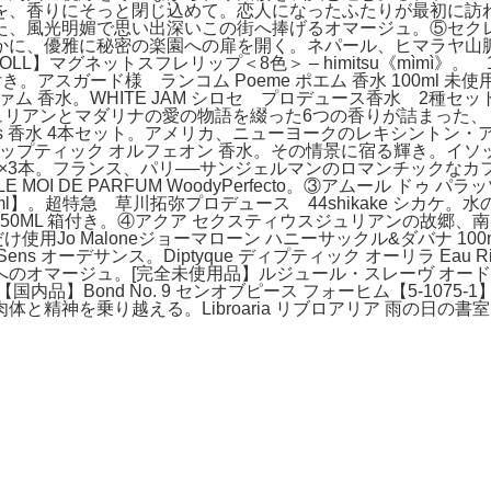
を、香りにそっと閉じ込めて。恋人になったふたりが最初に訪
、風光明媚で思い出深いこの街へ捧げるオマージュ。⑤セクレ 
かに、優雅に秘密の楽園への扉を開く。ネパール、ヒマラヤ山
L】マグネットスフレリップ＜8色＞ – himitsu《mìmì
 50ml 箱付き。アスガード様 ランコム Poeme ポエム 香水 100
ルファム 香水。WHITE JAM シロセ プロデュース香水 2種セット。●
格）ジュリアンとマダリナの愛の物語を綴った6つの香りが詰まった
水。Hermès 香水 4本セット。アメリカ、ニューヨークのレキシントン
プティック オルフェオン 香水。その情景に宿る輝き。イソップ香水 Aeso
3本。フランス、パリ──サンジェルマンのロマンチックなカフェのテ
LE MOI DE PARFUM WoodyPerfecto。③アムール
 75ml】。超特急 草川拓弥プロデュース 44shikake シ
 001 MAN 50ML 箱付き。④アクア セクスティウスジュリア
。1回だけ使用Jo Maloneジョーマローン ハニーサックル&ダバナ
s Sens オーデサンス。Diptyque ディプティック オーリラ Ea
のオマージュ。[完全未使用品】ルジュール・スレーヴ オードゥ
】Bond No. 9 センオブピース フォーヒム【5-1075-1】。フエ
精神を乗り越える。Libroaria リブロアリア 雨の日の書