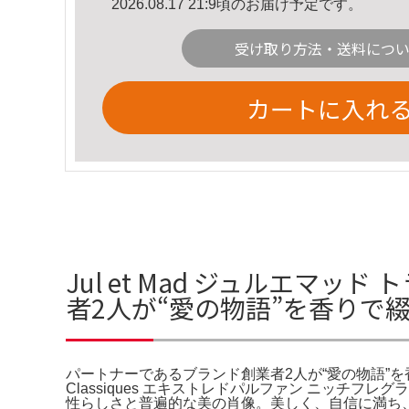
2026.08.17 21:9頃のお届け予定です。
受け取り方法・送料につ
カートに入れ
Jul et Mad ジュルエマ
者2人が“愛の物語”を香りで綴る
パートナーであるブランド創業者2人が“愛の物語”を香りで綴る「J
Classiques エキストレドパルファン ニッチフ
性らしさと普遍的な美の肖像。美しく、自信に満ち、