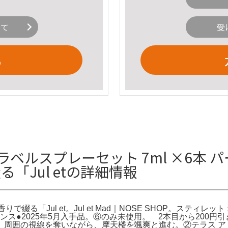
いて
受
る
ッド トラベルスプレーセット 7ml ×6
「Jul etの詳細情報
ul et。Jul et Mad｜NOSE SHOP。スティレット オン レッ
レグランス●2025年5月入手品。⑥のみ未使用。 2本目から20
周囲の視線を奪いながら、摩天楼を颯爽と進む。②テラス ア