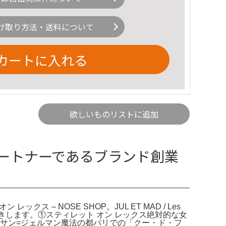
け取り方法・送料について
カートに入れる
欲しいものリストに追加
本 パートナーであるブランド創業
クス – NOSE SHOP。JUL ET MAD / Les
0円引きします。①スティレット オン レックス絶対的な女
 サン=ジェルマン魔法の都パリでの「クー・ド・フ