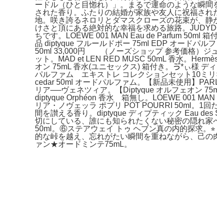
ードル（ひと目惚れ）」。まるで運命のような瞬間
された香り。ふたりの結婚が家族や友人に祝福された
地。咲き誇るネロリとダマスクローズの花束が、静
けさと頂にある絶対的な幸福を求める旅路。JUDYDOL
ちです。LOEWE 001 MAN Eau de Parfum
品 diptyque フルールドポー 75ml EDP オードパ
50ml 33,000円 （ノーズショップ 参考価
ット。MAD et LEN RED MUSC 50mL 香
オン 75mL 香水(ユニセックス) 箱付き。ゔ*ぃ様 ディッ
パルファム エキストレ コレクションセット10ミリ×
cedar 50ml オードパルファム。【新品未使用】PAR
リア──ヴェネツィア。【Diptyque オルフェオン
diptyque Orphéon 香水 箱無し。LOEWE
リア・ノヴェッラ ポプリ POT POURRI 50ml
間を讃える香り。diptyque ディプティック Eau de
切にしている、誰にも知られたくない秘密の隠れ家へ
50ml。⑥ステアウェイ トゥ ヘブン真の内的探求。⭐︎【国内品
的な峠を越え、忘れがたい瞬間を重ねながら、己の肉体と
ァン★オードミンテ75mL。