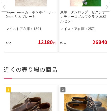
SuperTeam カーボンホイール 5
豪華 ダンロップ ゼクシオ
0mm リムブレーキ
レディースゴルフクラブ 本格フ
ルセット
マイストア在庫：
1391
マイストア在庫：
2571
12180
26840
税込
円
税込
円
近くの売り場の商品