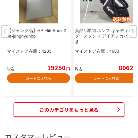
【ジャンク品】HP EliteBook 2
美品✨️本間 ホンマ キャディバッ
台-junghyunhp
グ スタンド アイアンカバー付
き
マイストア在庫：
4233
マイストア在庫：
4683
19250
8062
税込
円
税込
円
カートに入れる
カートに入れる
このカテゴリをもっと見る
カスタマーレビュー