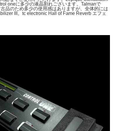
ol oneに多少の液晶割れございます。Talmanで
しMOD。外観は中古品のため多少の使用感はありますが、全体的には
 electronic Hall of Fame Reverb エフェ