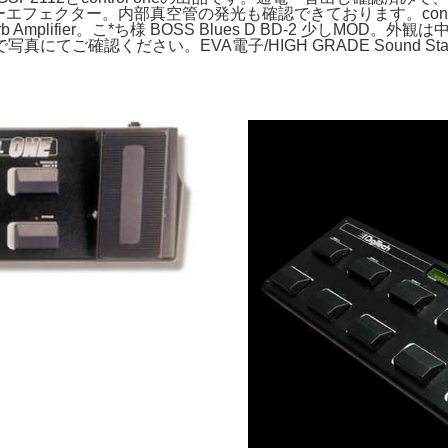
 ギターエフェクター。内部真空管の発光も確認できております。contr
erb Amplifier。こ*ち様 BOSS Blues D BD-2 少
。EVA電子/HIGH GRADE Sound Stabilizer III。tc