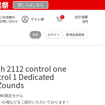
業祭
詳しくは
こちら
合計金額
ご利用案内
0
ゲスト様
0円
お問い合わせ
変更
ログイン
新規会員登録
 2112 control one
rol 1 Dedicated
zZounds
COM 限定モデル
の使い心地などをご紹介いただいております！