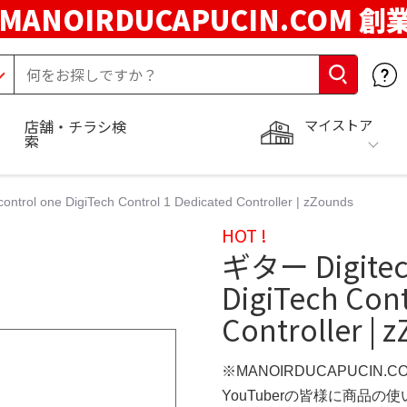
MANOIRDUCAPUCIN.COM 創
マイストア
店舗・チラシ検
索
ntrol one DigiTech Control 1 Dedicated Controller | zZounds
HOT !
ギター Digitech
DigiTech Cont
Controller | 
※MANOIRDUCAPUCIN.
YouTuberの皆様に商品