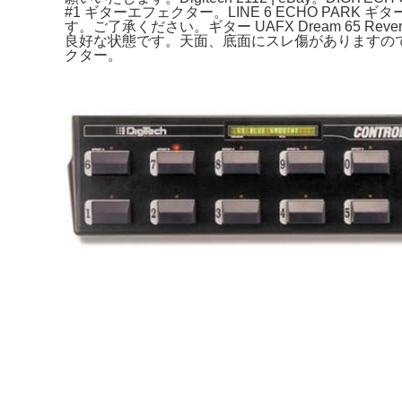
#1 ギターエフェクター。LINE 6 ECHO PARK
す。ご了承ください。ギター UAFX Dream 65 Rev
良好な状態です。天面、底面にスレ傷がありますので写真にてご確認ください
クター。