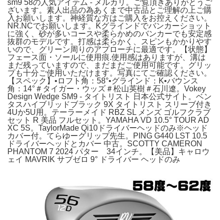
sm9 58の人気アイテム - メルカリ。ご覧頂きありがとうご
ざいます。素人出品の為あくまで中古品とご理解の上ご購
入お願いします。神経質な方はご購入をお控えください。
NR.NCでお願いします。Kグラインドでバンカーショット
に強く、砂が多いコースや柔らかめのバンカーでも安定感
抜群のモデルです。打感は柔らかく、スピンもかかりやす
いので、グリーン周りのアプローチに最適です。【状態】
フェース面・ソールに使用痕.使用感はありますが、溝は
まだ残っていますので、まだまだご使用可能です。グリッ
プも十分ご使用いただけます。写真にてご確認ください。
【スペック】•ロフト角：58°•グラインド：K•バウンス
角：14°＃タイガー・ウッズ＃松山英樹＃石川遼。Vokey
Design Wedge SM9 - タイトリスト 日本公式サイト。ベン
タスハイブリッドブラック 9X タイトリスト スリーブ付き
4Uか5U用。テーラーメイド RBZ SL メンズ ゴルフクラブ
セット R 美品 フルセット。YAMAHA VD 10.5° TOUR AD
XC 5S。TaylorMade Qi10ドライバーヘッドのみ※ヘッド
カバー付。てらゆーグリップ先生。PING G440 LST 10.5
ドライバーヘッドとカバー 中古。SCOTTY CAMERON
PHANTOM 7 2024 パター 34インチ。【美品】キャロウ
ェイ MAVRIK サブゼロ 9° ドライバー ヘッドのみ