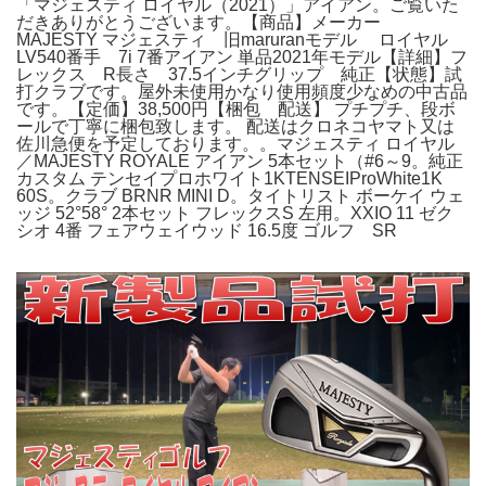
「マジェスティ ロイヤル（2021）」アイアン。ご覧いた
だきありがとうございます。【商品】メーカー
MAJESTY マジェスティ 旧maruranモデル ロイヤル
LV540番手 7i 7番アイアン 単品2021年モデル【詳細】フ
レックス R長さ 37.5インチグリップ 純正【状態】試
打クラブです。屋外未使用かなり使用頻度少なめの中古品
です。【定価】38,500円【梱包 配送】 プチプチ、段ボ
ールで丁寧に梱包致します。 配送はクロネコヤマト又は
佐川急便を予定しております。。マジェスティ ロイヤル
／MAJESTY ROYALE アイアン 5本セット（#6～9。純正
カスタム テンセイプロホワイト1KTENSEIProWhite1K
60S。クラブ BRNR MINI D。タイトリスト ボーケイ ウェ
ッジ 52°58° 2本セット フレックスS 左用。XXIO 11 ゼク
シオ 4番 フェアウェイウッド 16.5度 ゴルフ SR