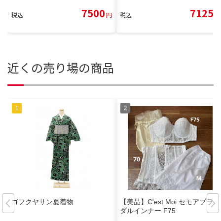
7500
7125
税込
円
税込
円
近くの売り場の商品
ゴフクヤサン夏着物
【美品】C'est Moi セモアブライ
ダルインナー F75