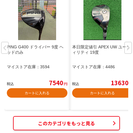
PING G400 ドライバー 9度 ヘ
本日限定値引 APEX UW ユーテ
ッドのみ
ィリティ 19度
マイストア在庫：
3594
マイストア在庫：
4486
7540
13630
税込
円
税込
円
カートに入れる
カートに入れる
このカテゴリをもっと見る