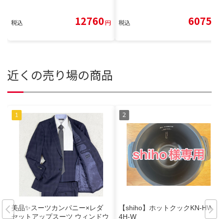
12760
6075
税込
円
税込
円
近くの売り場の商品
美品✨スーツカンパニー×レダ
【shiho】ホットクックKN-HW2
セットアップスーツ ウィンドウ
4H-W