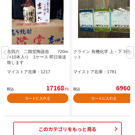
吉四六 二階堂陶器壺 720m
クライン 有機化学 上・下 3冊セ
l ×10本入り 1ケース 即日発送
ット
致します
マイストア在庫：
1217
マイストア在庫：
1781
17168
6960
税込
円
税込
円
カートに入れる
カートに入れる
このカテゴリをもっと見る