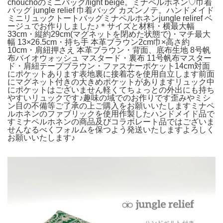
chouchoのミニバッグ/light beige。ミナペルホネン♡巾着
バッグ jungle relief 巾着バッグ カズンノテ。ハンドメイド
ミニリュックトートバッグミナペルホネンjungle reliref ベ
ージュでお作りしました♪＊サイズと材料・横最大幅
33cm・縦約29cm(マグネットを閉めた状態で)・マチ最大
幅 13×26.5cm・持ち手 本革ブラウン2cm巾×高さ約
10cm・肩紐押さえ 本革ブラウン・背面、底布生地 8号帆
布バイオウォッシュ マスタード・裏布 11号帆布マスター
ド・肩紐テープブラウン・ファスナーポケット14cm対面
にポケットあります表地裏に接着芯を使用自立します前面
にマグネット付きの大きめポケットがありますリュック中
にポケットはございません軽くてちょっとの外出にも持ち
やすいリュックです♪趣味の域でのお作りです歪みやミシ
ン目の不備等ご了承の上ご購入をお願いいたしますミナペ
ルホネンのファブリックを使用作製したハンドメイド品で
すミナペルホネンの商品及びコラボレート品ではございま
せんなるべくフォルムを保つよう発送いたしますよろしく
お願いいたします♪