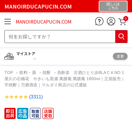
詳しくは
MANOIRDUCAPUCIN.COM
こちら
0
MANOIRDUCAPUCIN.COM
マイストア
変更
TOP
飲料・酒
焼酎
呑酔楽 古酒ひとり歩BLAＣＫNO 1
屋久の石楠花 やきいも黒瀬 萬膳庵 萬膳庵 1800ml｜正規販売｜
芋焼酎｜万膳酒造｜マルダイ商店の公式通販
(3311)