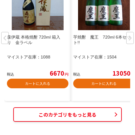
森伊蔵 本格焼酎 720ml 箱入
芋焼酎 魔王 720ml 6本セッ
り 金ラベル
ト!!
マイストア在庫：
1088
マイストア在庫：
1504
6670
13050
税込
円
税込
円
カートに入れる
カートに入れる
このカテゴリをもっと見る