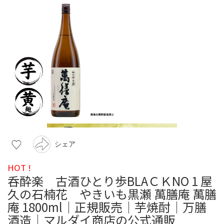
シェア
HOT !
呑酔楽 古酒ひとり歩BLAＣＫNO 1 屋
久の石楠花 やきいも黒瀬 萬膳庵 萬膳
庵 1800ml｜正規販売｜芋焼酎｜万膳
酒造｜マルダイ商店の公式通販