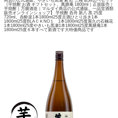
商店の公式通販。やきいも黒瀬 紫 紅 三種 飲み比べセット
《芋焼酎 お酒 ギフトセット。萬膳庵 1800ml｜正規販売｜
芋焼酎｜万膳酒造｜マルダイ商店の公式通販。一品堂酒類
販売オンラインショップ】 芋焼酎 呑舟 新八 黒 25度
720ml。呑酔楽1本1800ml25度古酒ひとり歩き1本
1800ml25度BLAＣＫNO１ 1本1800ml25度屋久の石楠花
1本1800ml25度やきいも黒瀬1本1800ml25度萬膳庵1本
1800ml25度６本すべて新酒です大特価商品です