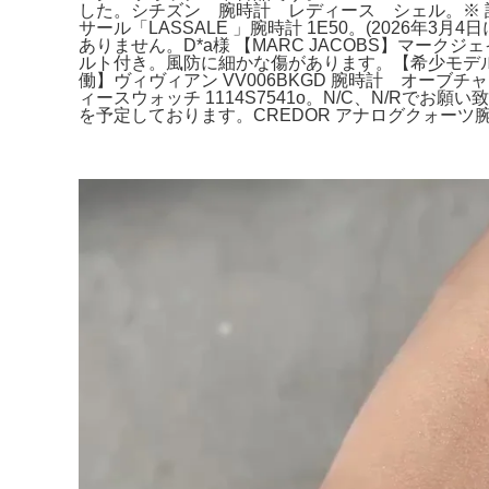
した。シチズン 腕時計 レディース シェル。※ 訳
サール「LASSALE 」腕時計 1E50。(2026
ありません。D*a様 【MARC JACOBS】マーク
ルト付き。風防に細かな傷があります。【希少モデル】
働】ヴィヴィアン VV006BKGD 腕時計 オー
ィースウォッチ 1114S7541o。N/C、N/Rでお願い
を予定しております。CREDOR アナログクォーツ腕