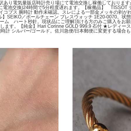
あり電気量販店時計売り場にて電池交換し稼働しておりますが、遅
年3月4日に電池交換)24時間で5分程度遅れます。【稼働品】 TIS
ジェイコブス 腕時計 動作未確認。スレによる一部金メッキの剥がれ
SEIKO／ボールチェーン ブレスウォッチ 1E20-0070
ブチャーム ハート秒針。現状品にご理解頂ける方のみご購入をお
致します。【純金】Hari Corinne GOLD 999.9 石付 ★
時計 シルバー/ゴールド。佐川急便/日本郵便に変更する場合もあ