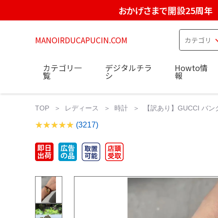
おかげさまで開設25周年
MANOIRDUCAPUCIN.COM
カテゴリ一
デジタルチラ
Howto情
覧
シ
報
TOP
レディース
時計
【訳あり】GUCCI バン
(3217)