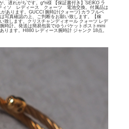
れがちです。g*n様 【保証書付き】SEIKO ラ
SOT ティソ レディース クォーツ 電池交換。付属品は
があります。GUCCI 腕時計(クォーツ) カラフルベ
。状態は写真確認の上、ご判断をお願い致します。【稼
願い致します。クリスチャンディオール クォーツ レデ
レディース腕時計。発送は簡易包装でゆうパケットポストmini
ります。H880 レディース腕時計 ジャンク 18点。