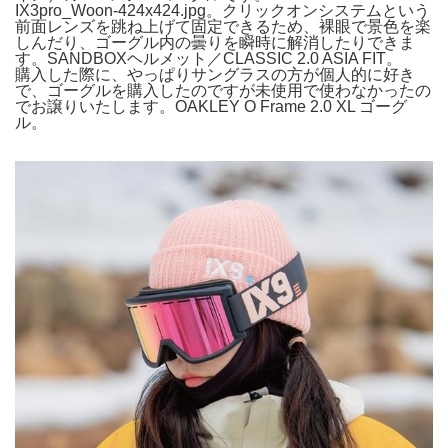
IX3pro_Woon-424x424.jpg。クリックオンシステムという
前面レンズを跳ね上げて固定できるため、裸眼で景色を楽
しんだり、ゴーグル内の曇りを瞬時に解消したりできま
す。SANDBOXヘルメット／CLASSIC 2.0 ASIA FIT。
購入した際に、やっぱりサングラスの方が個人的に好き
で、ゴーグルを購入したのですが未使用で使わなかったの
でお譲りいたします。OAKLEY O Frame 2.0 XL ゴーグ
ル。