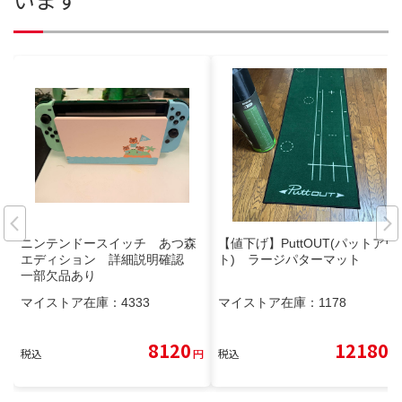
ニンテンドースイッチ あつ森
【値下げ】PuttOUT(パットアウ
エディション 詳細説明確認
ト) ラージパターマット
一部欠品あり
マイストア在庫：
4333
マイストア在庫：
1178
8120
12180
税込
円
税込
円