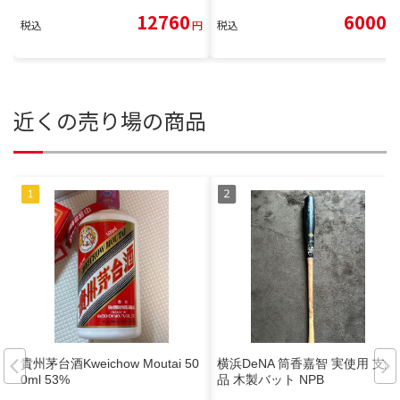
12760
6000
税込
円
税込
円
近くの売り場の商品
貴州茅台酒Kweichow Moutai 50
横浜DeNA 筒香嘉智 実使用 支給
0ml 53%
品 木製バット NPB