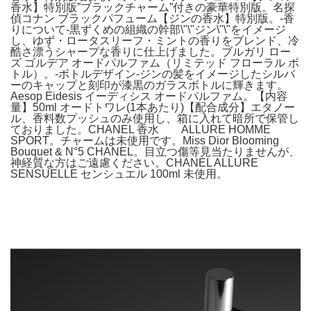
香水】特別版”ブラックチャーム”付きの豪華特別版。名探
偵コナン ブラックパフューム【ジンの香水】特別版。-香
りについて-黒ずくめの組織の幹部\"\"ジン\"\"をイメージ
し、ゆず・ロータスリーフ・ミントの香りをブレンド、冷
酷さ漂うシャープな香りに仕上げました。ブルガリ ロー
ズ ゴルデア オードパルファム（リミテッド フローラル ボ
トル）。-ボトルデザイン-ジンの髪をイメージしたシルバ
ーのキャップと刻印が漆黒のガラスボトルに輝きます。
Aesop Eidesis イーディシス オードパルファム。【内容
量】50ml オードトワレ(1本あたり)【配合成分】エタノー
ル、香料数プッシュのみ使用し、箱に入れて暗所で保管し
ておりました。CHANEL 香水 ALLURE HOMME
SPORT。チャームは未使用です。Miss Dior Blooming
Bouquet & N°5 CHANEL。目立つ傷等見当たりませんが、
神経質な方はご遠慮ください。CHANEL ALLURE
SENSUELLE センシュエル 100ml 未使用。