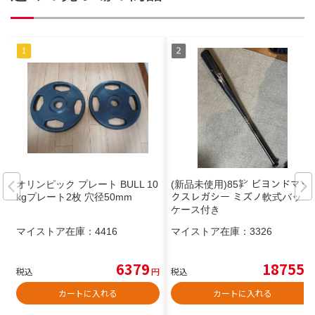
オリンピック プレート BULL 10
(新品未使用)85㌢ ビヨンドマッ
kgプレート2枚 穴径50mm
クスレガシー ミズノ軟式バット
ケース付き
マイストア在庫：
4416
マイストア在庫：
3326
6379
18755
税込
円
税込
円
カートに入れる
カートに入れる