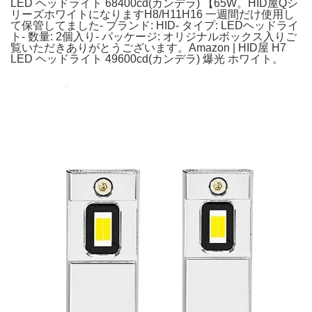
LED ヘッドライト 68400cd(カンデラ) 【65W。HID屋Qシ
リーズホワイトになりますH8/H11H16 一週間だけ使用し
て保管してました- ブランド: HID- タイプ: LEDヘッドライ
ト- 数量: 2個入り- パッケージ: オリジナルボックス入りご
覧いただきありがとうございます。Amazon | HID屋 H7
LED ヘッドライト 49600cd(カンデラ) 爆光 ホワイト。