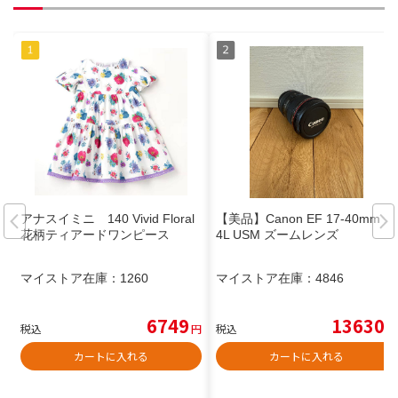
アナスイミニ 140 Vivid Floral
【美品】Canon EF 17-40mm f/
花柄ティアードワンピース
4L USM ズームレンズ
マイストア在庫：
1260
マイストア在庫：
4846
6749
13630
税込
円
税込
円
カートに入れる
カートに入れる