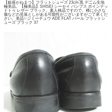
【銀座かねまつ】フラットシューズ 23cm 黒 デニム生地
極美品。【極美品】SHISEI シーセイ パンプス ポインテッ
ドトゥ レザー ブラック。素人検品ですので、稀に小さな
傷などの見落としがある可能性がございますがご了承くだ
さい。美品✨ジミーチュウ ADE FLAT パール フラットシ
ューズ ブラック 37