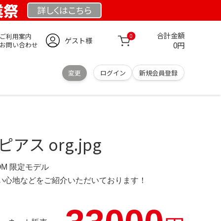
業祭
詳しくは
こちら
合計金額
ご利用案内
0
ゲスト様
0円
お問い合わせ
変更
ログイン
新規会員登録
アス org.jpg
COM 限定モデル
の使い心地などをご紹介いただいております！