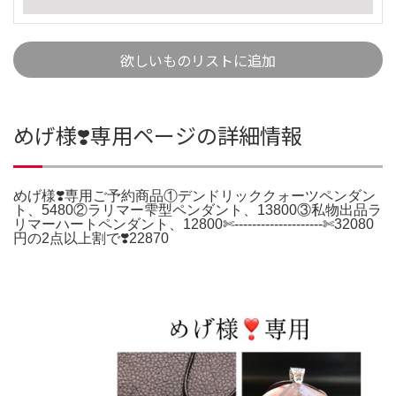
欲しいものリストに追加
めげ様❣️専用ページの詳細情報
めげ様❣️専用ご予約商品①デンドリッククォーツペンダン
ト、5480②ラリマー雫型ペンダント、13800③私物出品ラ
リマーハートペンダント、12800✄-------------------‐✄32080
円の2点以上割で❣️22870