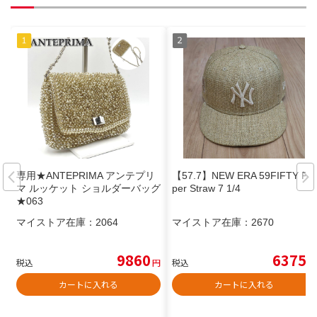
専用★ANTEPRIMA アンテプリ
【57.7】NEW ERA 59FIFTY Pa
マ ルッケット ショルダーバッグ
per Straw 7 1/4
★063
マイストア在庫：
2064
マイストア在庫：
2670
9860
6375
税込
円
税込
円
カートに入れる
カートに入れる