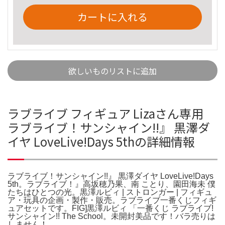
カートに入れる
欲しいものリストに追加
ラブライブ フィギュア Lizaさん専用
ラブライブ！サンシャイン!!』 黒澤ダ
イヤ LoveLive!Days 5thの詳細情報
ラブライブ！サンシャイン!!』 黒澤ダイヤ LoveLive!Days
5th。ラブライブ！』高坂穂乃果、南 ことり、園田海未 僕
たちはひとつの光。黒澤ルビィ | ストロンガー | フィギュ
ア・玩具の企画・製作・販売。ラブライブ一番くじフィギ
ュアセットです。FIG]黒澤ルビィ 「一番くじ ラブライブ!
サンシャイン!! The School。未開封美品です！バラ売りは
しません！