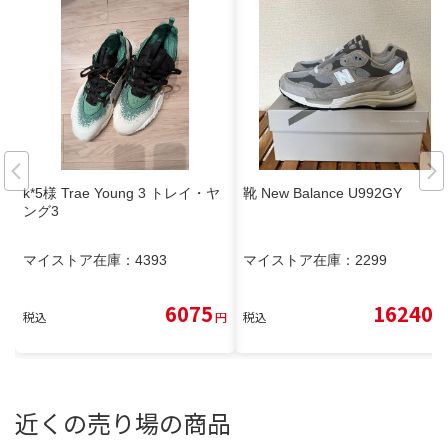
k*5様 Trae Young 3 トレイ・ヤ
靴 New Balance U992GY
ング3
マイストア在庫：
4393
マイストア在庫：
2299
6075
16240
税込
円
税込
円
近くの売り場の商品