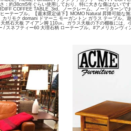
m高さ：約38cm5年ぐらい使用しており、特に大きな傷はない
ARDIFF COFFEE TABLE_3rd。ノークレーム、ノーリ
ヒーテーブル。【週末限定値下】MOMO Natural 昇降可
リモク domani ドマーニ モーガントン ガラス テーブ
 天然石天板 アイアン脚 110㎝。ガラス天板の下の棚板には
 / スネフティー60 大理石柄 ローテーブル。#アメリカンヴィ