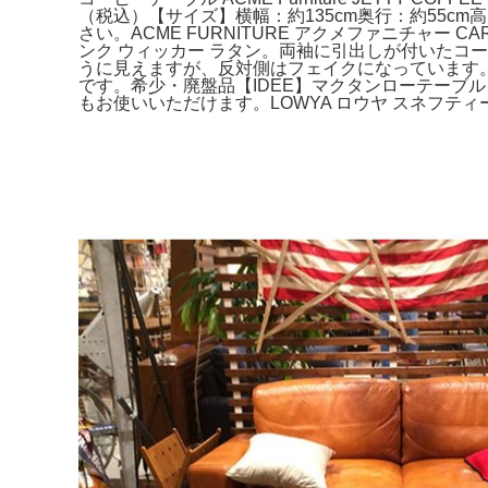
（税込）【サイズ】横幅：約135cm奥行：約55c
さい。ACME FURNITURE アクメファニチャー C
ンク ウィッカー ラタン。両袖に引出しが付いたコー
うに見えますが、反対側はフェイクになっています。カ
です。希少・廃盤品【IDEE】マクタンローテーブル
もお使いいただけます。LOWYA ロウヤ スネフティー