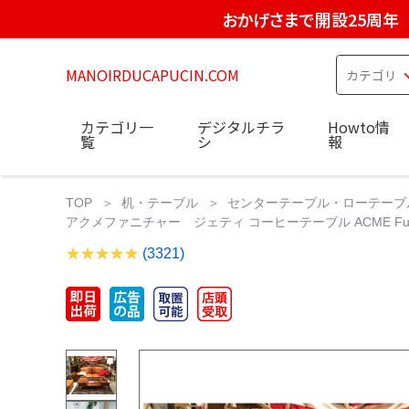
おかげさまで開設25周年
MANOIRDUCAPUCIN.COM
カテゴリ一
デジタルチラ
Howto情
覧
シ
報
TOP
机・テーブル
センターテーブル・ローテーブ
アクメファニチャー ジェティ コーヒーテーブル ACME Furni
(3321)