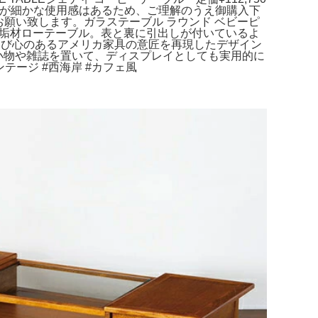
ですが細かな使用感はあるため、ご理解のうえ御購入下
ターンでお願い致します。ガラステーブル ラウンド ベビーピ
能な無垢材ローテーブル。表と裏に引出しが付いているよ
ル。遊び心のあるアメリカ家具の意匠を再現したデザイン
、小物や雑誌を置いて、ディスプレイとしても実用的に
ンテージ #西海岸 #カフェ風