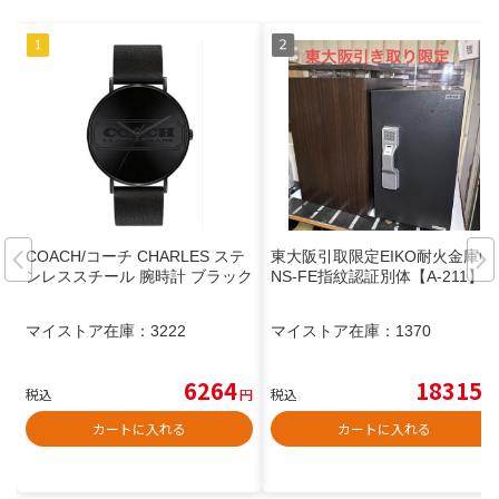
COACH/コーチ CHARLES ステ
東大阪引取限定EIKO耐火金庫O
ンレススチール 腕時計 ブラック
NS-FE指紋認証別体【A-211】
マイストア在庫：
3222
マイストア在庫：
1370
6264
18315
税込
円
税込
円
カートに入れる
カートに入れる