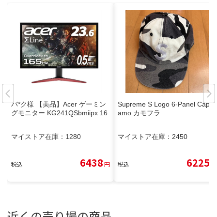
バ*ク様 【美品】Acer ゲーミン
Supreme S Logo 6-Panel Cap C
グモニター KG241QSbmiipx 16
amo カモフラ
マイストア在庫：
1280
マイストア在庫：
2450
6438
6225
税込
円
税込
円
近くの売り場の商品