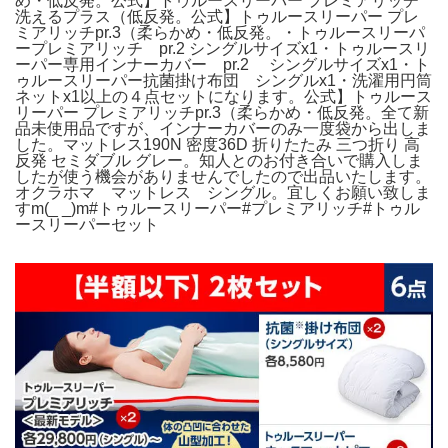
め・低反発。公式】トゥルースリーパー プレミアリッチ
洗えるプラス（低反発。公式】トゥルースリーパー プレ
ミアリッチpr.3（柔らかめ・低反発。・トゥルースリーパ
ープレミアリッチ pr.2 シングルサイズx1・トゥルースリ
ーパー専用インナーカバー pr.2 シングルサイズx1・ト
ゥルースリーパー抗菌掛け布団 シングルx1・洗濯用円筒
ネットx1以上の４点セットになります。公式】トゥルース
リーパー プレミアリッチpr.3（柔らかめ・低反発。全て新
品未使用品ですが、インナーカバーのみ一度袋から出しま
した。マットレス190N 密度36D 折りたたみ 三つ折り 高
反発 セミダブル グレー。知人とのお付き合いで購入しま
したが使う機会がありませんでしたので出品いたします。
オクラホマ マットレス シングル。宜しくお願い致しま
すm(_ _)m#トゥルースリーパー#プレミアリッチ#トゥル
ースリーパーセット