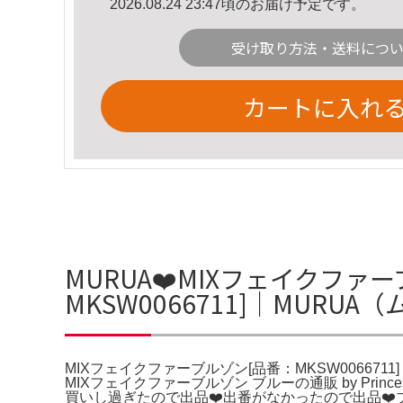
2026.08.24 23:47頃のお届け予定です。
受け取り方法・送料につ
カートに入れ
MURUA❤️MIXフェイクフ
MKSW0066711]｜MURU
MIXフェイクファーブルゾン[品番：MKSW006671
MIXフェイクファーブルゾン ブルーの通販 by Prin
買いし過ぎたので出品❤️出番がなかったので出品❤️ブラウンフ