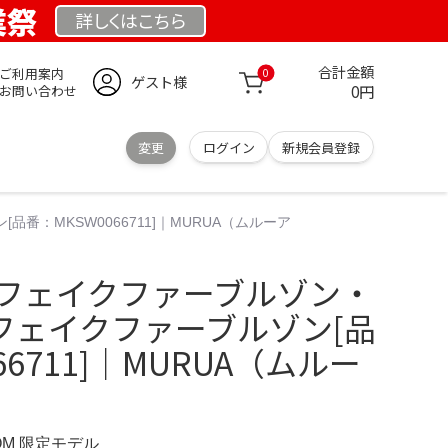
業祭
詳しくは
こちら
合計金額
ご利用案内
0
ゲスト様
0円
お問い合わせ
変更
ログイン
新規会員登録
品番：MKSW0066711]｜MURUA（ムルーア
MIXフェイクファーブルゾン・
Xフェイクファーブルゾン[品
66711]｜MURUA（ムルー
COM 限定モデル