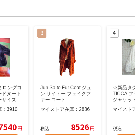
セミロングコ
Jun Saito Fur Coat ジュ
☆新品タグ
ードヌート
ン サイトー フェイクフ
TICCA 
ーサイズ
ァー コート
ジャケット
庫：
3910
マイストア在庫：
2836
マイスト
7540
8526
円
円
税込
税込