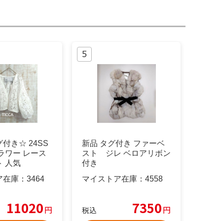
付き☆ 24SS
新品 タグ付き ファーベ
フラワー レース
スト ジレ ベロアリボン
 人気
付き
ア在庫：
3464
マイストア在庫：
4558
11020
7350
円
円
税込