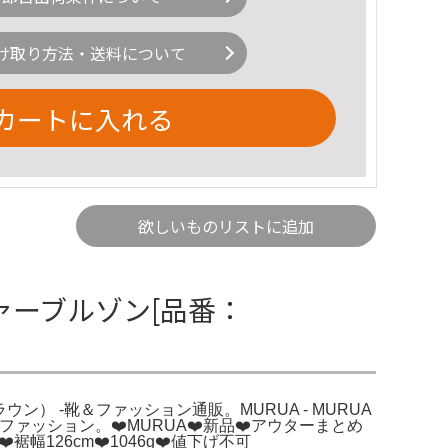
け取り方法・送料について
カートに入れる
欲しいものリストに追加
ファーブルゾン[品番：
ウン） -靴＆ファッション通販。MURUA - MURUA
 -ファッション。❤️MURUA❤️新品❤️アウターまとめ
裾幅126cm❤️1046g❤️値下げ不可