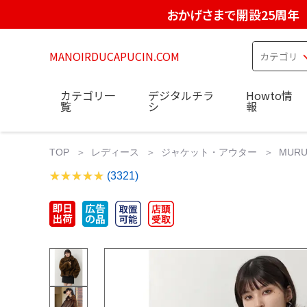
おかげさまで開設25周年
MANOIRDUCAPUCIN.COM
カテゴリ一
デジタルチラ
Howto情
覧
シ
報
TOP
レディース
ジャケット・アウター
MUR
(3321)