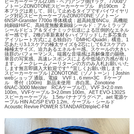
ピーカーケーブル(2.0m・ペア)アンプ側(Yラグ。7700αゾ
ノトーンZONOTONEスピーカーケーブル 約190cm 2
本プラグは差して、回して止めるタイプですバイワイヤリ
ング対応スピーカーケーブルZONOTONE ゾノトーン
6NSP-Granster 7700α 導体構成：超高純度6NCu、高機能
純銅線HiFC、高純度無酸素銅線シールド：アルミラップ
シールドピュア＆ダイナミック伝送による圧倒的なエネル
ギー感です。2種の革新素材をハイブリッドした多芯集合
アイソレート方式による独自の「DMHC-Quadri」構造。1
芯あたり3.1スケアの極太サイズを2芯にして6.2スケアの
極極太サイズ。迫力あるエネルギー感。スケールの大きい
抜群のパフォーマンス。端麗な音場感は高解像度の賜物。
単音の写実感。高速レスポンスによる中低域の力感が有り
ます。ノークレームノーリターンの方のみ入札お願いいた
します無言即購入大歓迎です^ ^宜しくお願い致します。
スピーカーケーブル | ZONOTONE（ゾノトーン） | Joshin
webショップ 通販。電線 VVF１.６mm×3C Fケーブ
ル 帯付（100m) 新品未使用 赤白黒。Zonotone
6NAC-3000 Meister RCAケーブル①。VVF 3×2.0 mm
100m。VVFケーブル 3×2.0mm 100m。AET EVO-1302S
スピーカーケーブル 1.5mバナナプラグペア。aet 電源ケ
ーブル HIN AC/SP EVD 1.2m。ケーブル・シールド
Acoustic Revive POWER STANDARDtripleC-FM