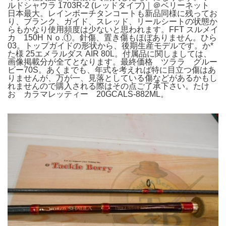
ルドシャウラ 1703R-2 (レッドタイプ)｜＠ベリーネット
日本最大。レインボーチタンコートも新品同様に残ってお
り、ブランク、ガイド、スレッド、リールシートの状態か
らもかなり使用頻度は少ないと思われます。FFT スルメイ
カ 150H Ｎｏ.①。針傷、置き傷もほぼありません。ひら
03。トップガイドの形状から、後期生産モデルです。か*
た様 25エメラルダス AIR 80L。付属品に関しましては、
画像掲載分が全てとなります。最終価格 ツララ グルー
ビー70S。あくまでも、年式を考えれば特に目立つ傷はあ
りませんが、万が一、見落としている傷などがあるかもし
れませんので購入される際はその点ご了承下さい。たけ
お カラマレッティー 20GCALS-882ML。