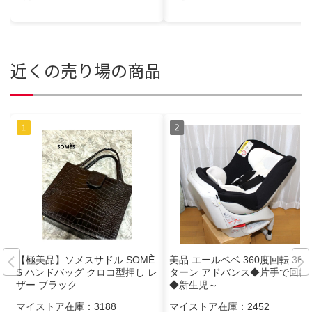
近くの売り場の商品
【極美品】ソメスサドル SOMÈ
美品 エールベベ 360度回転 360
S ハンドバッグ クロコ型押し レ
ターン アドバンス◆片手で回転
ザー ブラック
◆新生児～
マイストア在庫：
3188
マイストア在庫：
2452