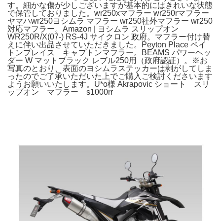
す。細かな傷が少しございますが基本的にはきれいな状態
で保管しておりました。wr250xマフラー wr250rマフラー
ヤマハwr250ヨシムラ マフラー wr250社外マフラー wr250
対応マフラー。Amazon | ヨシムラ スリップオン
WR250R/X(07-) RS-4J サイクロン 政府。マフラー付け替
えに伴い出品させていただきました。Peyton Place ペイ
トンプレイス キャプトンマフラー。BEAMS パワーヘッ
ダー W マットブラック レブル250用（政府認証）。※お
写真のとおり、表面のヨシムラステッカーは剥がしてしま
ったのでご了承いただいた上でご購入ご検討くださいます
ようお願いいたします。U*o様 Akrapovic ショート スリ
ップオン マフラー s1000rr