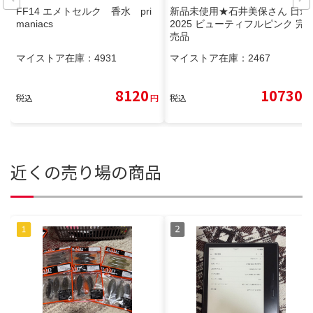
FF14 エメトセルク 香水 pri
新品未使用★石井美保さん 日傘
maniacs
2025 ビューティフルピンク 完
売品
マイストア在庫：
4931
マイストア在庫：
2467
8120
10730
税込
円
税込
円
近くの売り場の商品