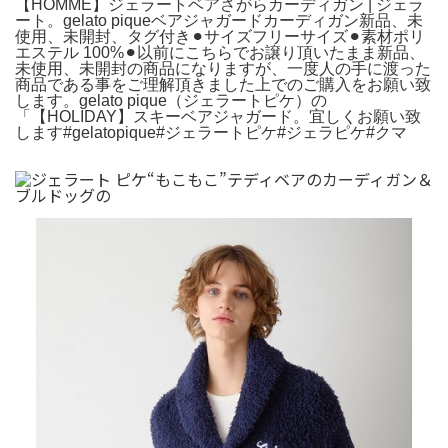
【HOMME】ジェラートベアさがらカーディガン | ジェラ
ート。gelato piqueベアジャガードカーディガン新品、未
使用、未開封、タグ付き⚫︎サイズフリーサイズ⚫︎素材ポリ
エステル 100%⚫︎以前にこちらでお譲り頂いたまま新品、
未使用、未開封の商品になりますが、一度人の手に渡った
商品である事をご理解頂きました上でのご購入をお願い致
します。gelato pique（ジェラートピケ）の
「【HOLIDAY】スキーベアジャガード。宜しくお願い致
します#gelatopique#ジェラートピケ#ジェラピケ#クマ