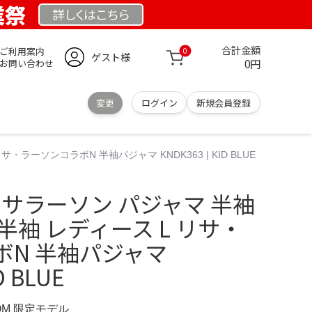
業祭
詳しくは
こちら
合計金額
ご利用案内
0
ゲスト様
0円
お問い合わせ
変更
ログイン
新規会員登録
ラーソンコラボN 半袖パジャマ KNDK363 | KID BLUE
リサラーソン パジャマ 半袖
半袖 レディース L リサ・
ボN 半袖パジャマ
D BLUE
COM 限定モデル