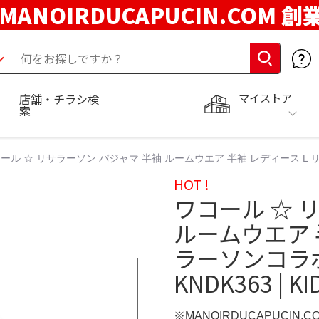
MANOIRDUCAPUCIN.COM 創
マイストア
店舗・チラシ検
索
ール ☆ リサラーソン パジャマ 半袖 ルームウエア 半袖 レディース L リサ・
HOT !
ワコール ☆ 
ルームウエア 
ラーソンコラ
KNDK363 | KI
※MANOIRDUCAPUCIN.