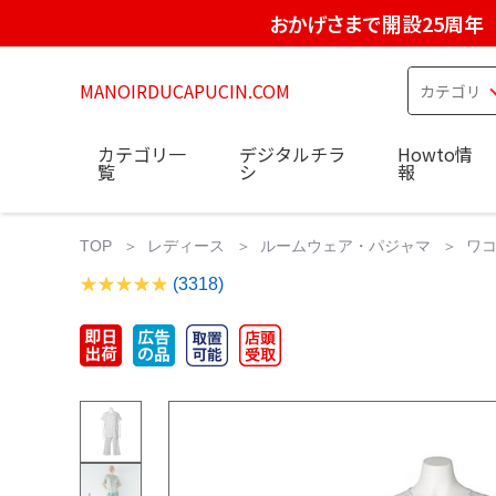
おかげさまで開設25周年
MANOIRDUCAPUCIN.COM
カテゴリ一
デジタルチラ
Howto情
覧
シ
報
TOP
レディース
ルームウェア・パジャマ
ワコ
(3318)