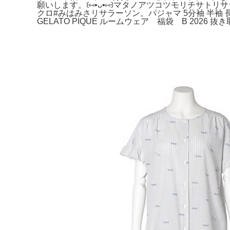
願いします。꒰⑅•ᴗ•⑅꒱マタノアツコツモリチサト
クロ#みはみさリサラーソン。パジャマ 5分袖 半袖 長ズボ
GELATO PIQUE ルームウェア 福袋 B 2026 抜