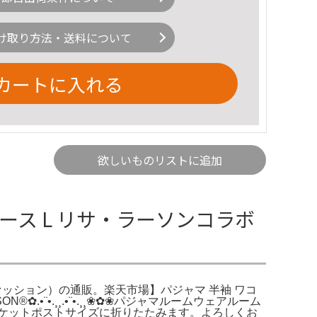
け取り方法・送料について
カートに入れる
欲しいものリストに追加
ィース L リサ・ラーソンコラボ
スファッション）の通販。楽天市場】パジャマ 半袖 ワコ
N®✿.•¨•.¸¸.•¨•.¸¸❀✿❀パジャマルームウェアルーム
 ゆうパケットポストサイズに折りたたみます。よろしくお