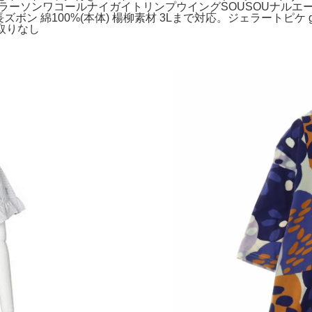
リサラーソンワコールナイガイトリンプウイングSOUSOUナルエ
ン 綿100%(本体) 楊柳素材 3Lまで対応。ジェラートピケ gela
き取りなし