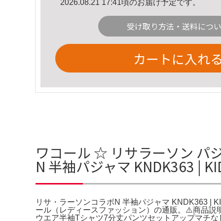
2026.08.21 17:41頃のお届け予定です。
受け取り方法・送料につ
カートに入れ
ワコール ☆ リサラーソン パ
N 半袖パジャマ KNDK363 | 
リサ・ラーソンコラボN 半袖パジャマ KNDK363 
ール（レディースファッション）の通販。⚠️商品説明のコピペお控え下
ウエア半袖Tシャツ7分丈パンツセットアップマチなしト