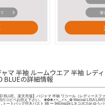
いて
受
る
ジャマ 半袖 ルームウエア 半袖 レデ
KID BLUEの詳細情報
| KID BLUE。楽天市場】パジャマ 半袖 ワコール（レディー
さい。 ❀✿❀.•¨•.¸¸.•¨•.¸¸✿ Wacoal LISA LARSO
ートバッグ付きバスト 86 〜 94cmsize Lネコポスor