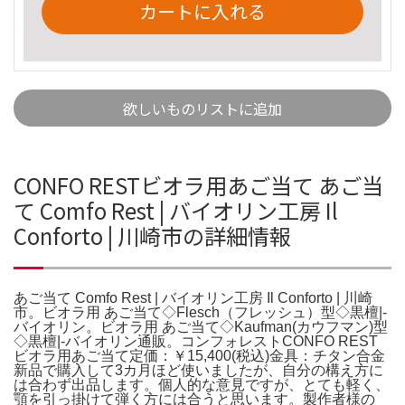
カートに入れる
欲しいものリストに追加
CONFO RESTビオラ用あご当て あご当
て Comfo Rest | バイオリン工房 Il
Conforto | 川崎市の詳細情報
あご当て Comfo Rest | バイオリン工房 Il Conforto | 川崎
市。ビオラ用 あご当て◇Flesch（フレッシュ）型◇黒檀|-
バイオリン。ビオラ用 あご当て◇Kaufman(カウフマン)型
◇黒檀|-バイオリン通販。コンフォレストCONFO REST
ビオラ用あご当て定価：￥15,400(税込)金具：チタン合金
新品で購入して3カ月ほど使いましたが、自分の構え方に
は合わず出品します。個人的な意見ですが、とても軽く、
顎を引っ掛けて弾く方には合うと思います。製作者様の