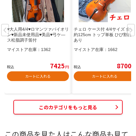
♥大人用4/4♥ロマンツァバイオリ
チェロ ケース付 4/4サイズ 全長
ン♥新品未使用品♥美品♥弓ケ―
約125cm トップ単板 ひび割れ
ス松脂調子笛付
あり
マイストア在庫：
1362
マイストア在庫：
1662
7425
8700
税込
円
税込
円
カートに入れる
カートに入れる
このカテゴリをもっと見る
この商品を見た人はこんな商品も見て