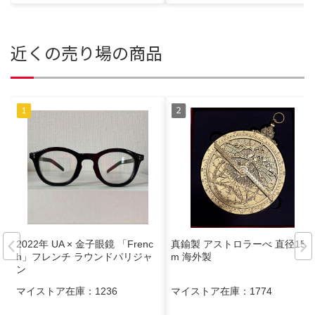
近くの売り場の商品
2022年 UA × 金子眼鏡 「Frenc
真鍮製 アストロラーべ 直径15c
h」フレンチ ラウンドパリジャ
m 海外製
ン
マイストア在庫：
1236
マイストア在庫：
1774