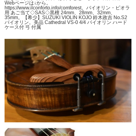
Webページは↓から。
https://www.ilconforto.info/comforest。バイオリン・ビオラ
用 あご当て◇SAS◇黒檀 24mm、28mm、32mm、
35mm。【希少】SUZUKI VIOLIN KOJO 鈴木政吉 No.S2
バイオリン。美品 Cathedral VS-0 4/4 バイオリン ハード
ケース付 弓 付属