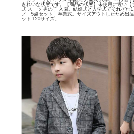
きれいな状態です。【商品の状態】未使用に近い【サ
式 スーツ 男の子 入園。結婚式と入学式でそれぞれ1度
ノ 5点セット 卒業式。サイズアウトしたため出品い
ット 120サイズ。