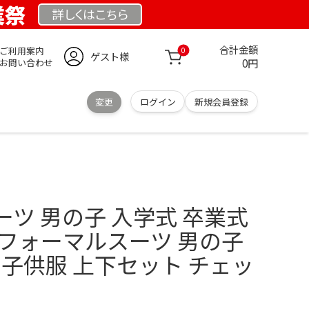
業祭
詳しくは
こちら
合計金額
ご利用案内
0
ゲスト様
0円
お問い合わせ
変更
ログイン
新規会員登録
ツ 男の子 入学式 卒業式
 フォーマルスーツ 男の子
 子供服 上下セット チェッ