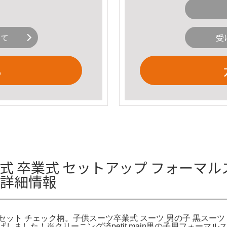
いて
受
る
式 卒業式 セットアップ フォーマルス
の詳細情報
下セット チェック柄。子供スーツ卒業式 スーツ 男の子 黒スーツ
下げしました！※クリーニング済petit main男の子用フォー