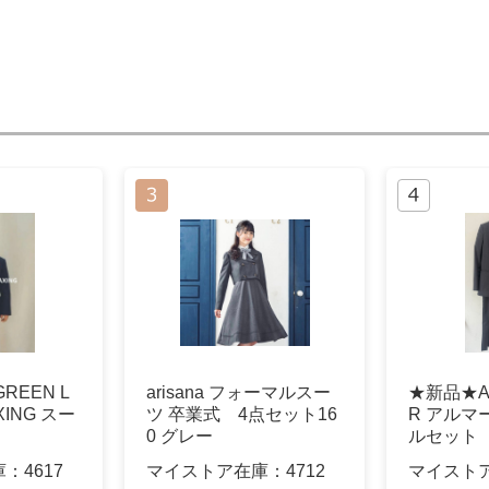
REEN L
arisana フォーマルスー
★新品★AR
XING スー
ツ 卒業式 4点セット16
R アルマ
0 グレー
ルセット
庫：
4617
マイストア在庫：
4712
マイスト