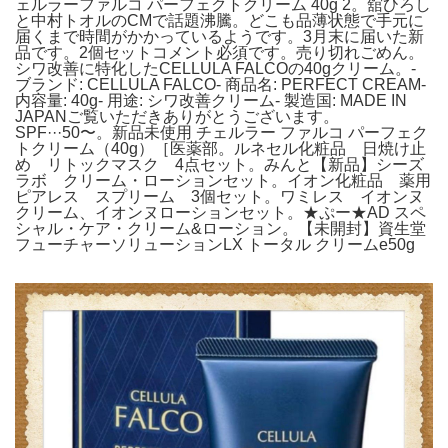
ェルラーファルコ パーフェクトクリーム 40g 2。舘ひろし
と中村トオルのCMで話題沸騰。どこも品薄状態で手元に
届くまで時間がかかっているようです。3月末に届いた新
品です。2個セットコメント必須です。売り切れごめん。
シワ改善に特化したCELLULA FALCOの40gクリーム。-
ブランド: CELLULA FALCO- 商品名: PERFECT CREAM-
内容量: 40g- 用途: シワ改善クリーム- 製造国: MADE IN
JAPANご覧いただきありがとうございます。
SPF···50〜。新品未使用 チェルラー ファルコ パーフェク
トクリーム（40g）［医薬部。ルネセル化粧品 日焼け止
め リトックマスク 4点セット。みんと【新品】シーズ
ラボ クリーム・ローションセット。イオン化粧品 薬用
ピアレス スプリーム 3個セット。ワミレス イオンヌ
クリーム、イオンヌローションセット。★ぷー★AD スペ
シャル・ケア・クリーム&ローション。【未開封】資生堂
フューチャーソリューションLX トータル クリームe50g