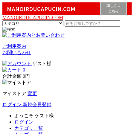
詳しくは
MANOIRDUCAPUCIN.COM
こちら
MANOIRDUCAPUCIN.COM
ご利用案内
お問い合わせ
ゲスト様
0
合計金額
0円
マイストア
変更
ログイン
新規会員登録
ようこそ
ゲスト様
ログイン
カテゴリ一覧