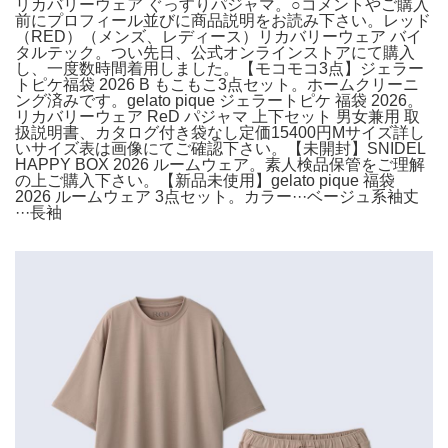
リカバリーウェア ぐっすりパジャマ。○コメントやご購入
前にプロフィール並びに商品説明をお読み下さい。レッド
（RED）（メンズ、レディース）リカバリーウェア バイ
タルテック。つい先日、公式オンラインストアにて購入
し、一度数時間着用しました。【モコモコ3点】ジェラー
トピケ福袋 2026 B もこもこ3点セット。ホームクリーニ
ング済みです。gelato pique ジェラートピケ 福袋 2026。
リカバリーウェア ReD パジャマ 上下セット 男女兼用 取
扱説明書、カタログ付き袋なし定価15400円Mサイズ詳し
いサイズ表は画像にてご確認下さい。【未開封】SNIDEL
HAPPY BOX 2026 ルームウェア。素人検品保管をご理解
の上ご購入下さい。【新品未使用】gelato pique 福袋
2026 ルームウェア 3点セット。カラー···ベージュ系袖丈
···長袖