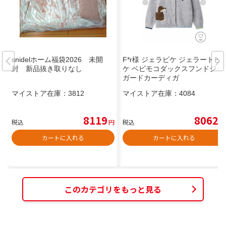
snidelホーム福袋2026 未開
F*r様 ジェラピケ ジェラートピ
封 新品抜き取りなし
ケ ベビモコダックスフンドジャ
ガードカーディガ
マイストア在庫：
3812
マイストア在庫：
4084
8119
8062
税込
円
税込
円
カートに入れる
カートに入れる
このカテゴリをもっと見る