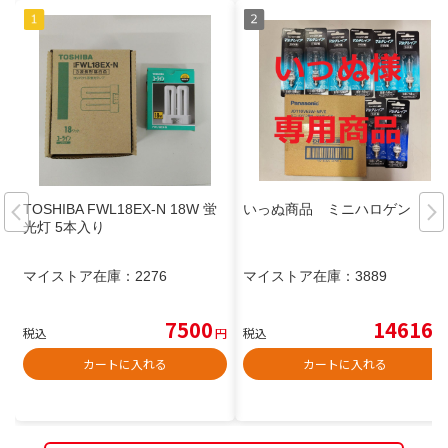
TOSHIBA FWL18EX-N 18W 蛍
いっぬ商品 ミニハロゲン
光灯 5本入り
マイストア在庫：
2276
マイストア在庫：
3889
7500
14616
税込
円
税込
円
カートに入れる
カートに入れる