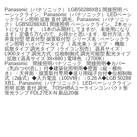
Panasonic（パナソニック） LGB50288XB1 間接照明 ベ
ーシックライン。Panasonic（パナソニック） LEDベーシ
ックライン照明 拡散 直付 調光。Panasonic（パナソニッ
ク） LGB50288XB1 間接照明 ベーシックライン。2本セッ
トになります。（1本のみ開封してますが、未使用になり
ます）定価５万なので、お得かと思います。取付方法 : 天
井直付型 壁直付型 据置取付型 シリーズ名 : ベーシックラ
イン照明 ハイパワータイプ （ 高光束 ）タイプ ・ 機能 :
拡散タイプ 調光タイプ（ライコン別売） 器具サイズ :
L900タイプ 調光方式 : 位相制御式 調光可能型 配光タイプ
: 拡散 ( 器具サイズ 38×880 ) 電球色 （2700K）
Panasonic 間接照明パナソニック 間接照明◆カバー
（乳白つや消し）付◆建築化照明用◆壁面（縦・横向
き）・天井面・据置取付専用◆送り用端子台付◆位相制御
式（2線式）◆入力電流（100V時）：0.26 A◆LGB 50288
XB1。Panasonic（パナソニック） LEDベーシックライン
照明 拡散 直付 調光。TOSHIBAユーラインコンパクト形
蛍光ランプ FDL27EX-N 新品20個