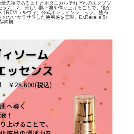
スの最先端であるヒトとボタニカルそれぞれのエクソソ
セラム Z。美しい肌下地を作り上げることで、後か
 REVI（ルヴィ）公式オンラインショップ。塗布
ラサラした使用感を実現。Dr.Recella 5+
O#陶肌