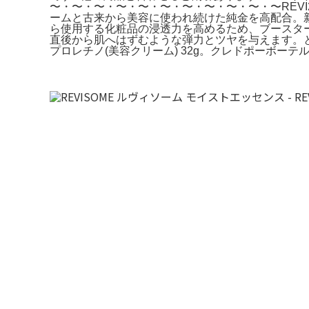
〜・〜・〜・〜・〜・〜・〜・〜・〜・〜・〜REV
ームと古来から美容に使われ続けた純金を高配合。
ら使用する化粧品の浸透力を高めるため、ブースター
直後から肌へはずむような弾力とツヤを与えます。とろ
プロレチノ(美容クリーム) 32g。クレドポーボーテルセ