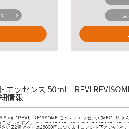
いて
受
る
ッセンス 50ml REVI REVIS
の詳細情報
I Shop / REVI。REVISOME モイストエッセンス(MEGU
きありがとうございます／／〜・〜・〜・〜・〜・〜・〜・〜・〜・〜・
い☑️2個セットは26800円になりますコメント下さい#あやこ