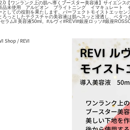
I2.0【ワンランク上の肌へ導くブースター美容液】サイエン
新品未使用 アルビオン ブライトニング イマキュレート 
としての役割を果たします。パーフェクトモイストエッセンス |
っとしたテクスチャの美容液は肌へスッと浸透し、ベタつきのないサ
ラムII 美容液50ml。#ルヴィ#REVI#銀座ロッソ#銀座ROSS