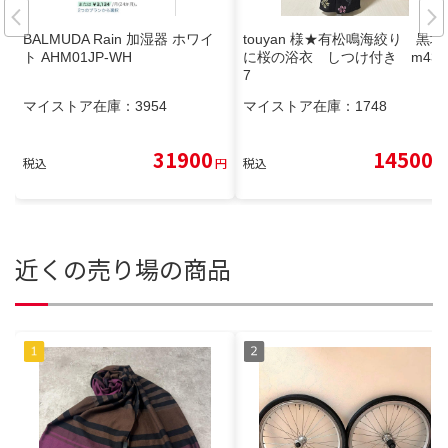
BALMUDA Rain 加湿器 ホワイ
touyan 様★有松鳴海絞り 黒地
ト AHM01JP-WH
に桜の浴衣 しつけ付き m431
7
マイストア在庫：
3954
マイストア在庫：
1748
31900
14500
税込
円
税込
円
近くの売り場の商品