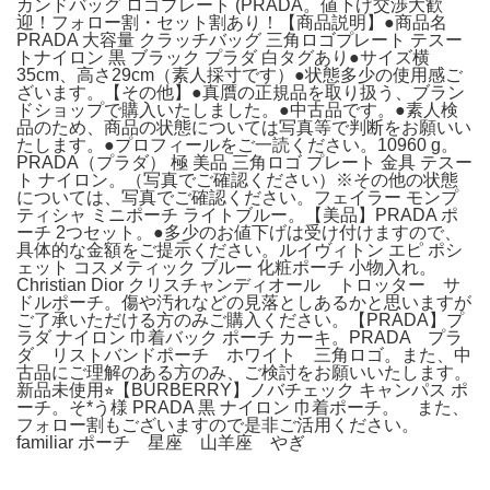
カンドバッグ ロゴプレート (PRADA。値下げ交渉大歓
迎！フォロー割・セット割あり！【商品説明】●商品名
PRADA 大容量 クラッチバッグ 三角ロゴプレート テスー
トナイロン 黒 ブラック プラダ 白タグあり●サイズ横
35cm、高さ29cm（素人採寸です）●状態多少の使用感ご
ざいます。【その他】●真贋の正規品を取り扱う、ブラン
ドショップで購入いたしました。●中古品です。●素人検
品のため、商品の状態については写真等で判断をお願いい
たします。●プロフィールをご一読ください。10960 g。
PRADA（プラダ） 極 美品 三角ロゴ プレート 金具 テスー
ト ナイロン。（写真でご確認ください）※その他の状態
については、写真でご確認ください。フェイラー モンプ
ティシャ ミニポーチ ライトブルー。【美品】PRADA ポ
ーチ 2つセット。●多少のお値下げは受け付けますので、
具体的な金額をご提示ください。ルイヴィトン エピ ポシ
ェット コスメティック ブルー 化粧ポーチ 小物入れ。
Christian Dior クリスチャンディオール トロッター サ
ドルポーチ。傷や汚れなどの見落としあるかと思いますが
ご了承いただける方のみご購入ください。【PRADA】プ
ラダ ナイロン 巾着バック ポーチ カーキ。PRADA プラ
ダ リストバンドポーチ ホワイト 三角ロゴ。また、中
古品にご理解のある方のみ、ご検討をお願いいたします。
新品未使用⭐︎【BURBERRY】ノバチェック キャンパス ポ
ーチ。そ*う様 PRADA 黒 ナイロン 巾着ポーチ。 また、
フォロー割もございますので是非ご活用ください。
familiar ポーチ 星座 山羊座 やぎ