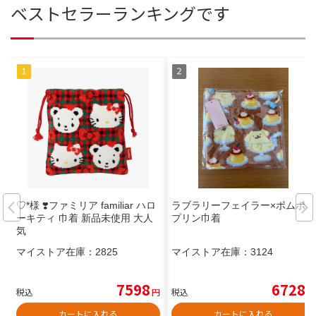
ベストセラーランキングです
♡*様 ❣️ファミリア familiar ハロ
ラブラリーフェイラー×ポムポム
ーキティ 巾着 新品未使用 大人
プリン巾着
気
マイストア在庫：
2825
マイストア在庫：
3124
7598
6728
税込
円
税込
円
カートに入れる
カートに入れる