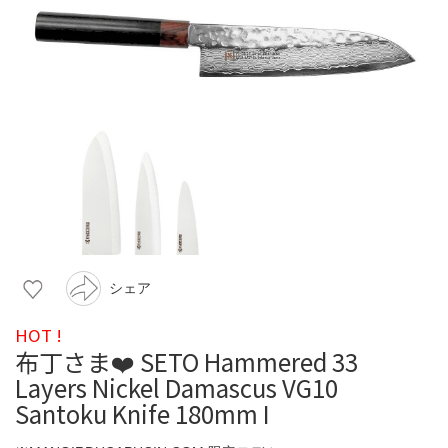
シェア
HOT !
布丁さま❤️ SETO Hammered 33
Layers Nickel Damascus VG10
Santoku Knife 180mm I