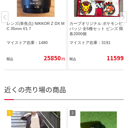
レンズ(単焦点) NIKKOR Z DX M
カープオリジナル ポケモンピン
C 35mm f/1.7
バッジ 全5種セット ピンズ 限定
各2000個
マイストア在庫：
1480
マイストア在庫：
3191
25850
11599
税込
円
税込
円
近くの売り場の商品