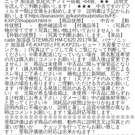
ニック 加湿器 気化式 ナノイー搭載 ~64畳。★★ 説明文
を読んでご判断お願いします！ ★★★ 中古ですのでフ
ィルター類は交換をお勧めします※ 説明書は下記からお
願いしますhttps://panasonic.jp/kashitsu/products/FE-
KXP23/support.html※ 【商品状態】 － 中古※ 【動
作状態】 － 動作確認済※ 【付属品等】 －（写真の
物が全てです！写真に無い物は付いておりません）※
【外観の状態】－（写真で判断お願いします。【美品】
cado 加湿器 STEM620 HM-C620 2017年製。パナソニッ
ク 加湿器 FE-KXP20とFE-KXP23レビュー！大容量でリビ
ングを。）(写真はアップして良くご覧になって判断して
ください）※匿名配送になっていない場合、匿名配送希望
の方は購入前にコメントお願いします（購入後は変更でき
ません）※ 商品は未使用・中古品に限らず保管品となり
ます！（購入時期、使用頻度分りません）※ 使用による
スレ等はご了承ください※ 梱包は主に新聞紙、広告、プ
チプチ等で梱包しております！（又プチプチのみで巻いて
発送の場合も有ります）ご理解いただける方のみお願いし
ます（中身が見える発送に抵抗のある方はご遠慮くださ
い）※ 元箱が有る場合箱は、未使用・中古品に限らずお
まけ程度にお考え下さい（ダメージ有）中の緩衝材等無い
と思ってください※ 消耗品の状態は分かりかねます※
説明内容に不備があり、説明と著しく品質や状態が異なる
時はコメントお願いします！返品対応等致します。
※※※※※※※※※※※※※※※※※※※※※※※※※※
受取評価は必ず商品の外観、動作共に説明文又は写真との
違いが無いか チェックを行ってからお願い致しま
す！ 受取評価後の対応は出来かねます！