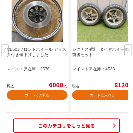
CB50Jフロントホイール ディス
シグナス4型 タイヤホイール
ク付き値下げしました
前後セット
マイストア在庫：
2576
マイストア在庫：
4533
6000
8120
税込
円
税込
円
カートに入れる
カートに入れる
このカテゴリをもっと見る