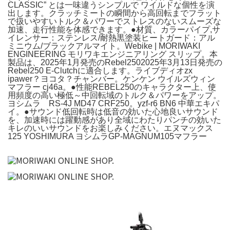
CLASSIC” とは一味違うシンプルで ワイルドな個性を演
出します。クラッチミートの瞬間から高回転までフラット
で扱いやすいトルク＆パワーでストレスのないスムーズな
加速、走行性能を体感できます。●材質、カラーパイプ,サ
イレンサー：ステンレス/耐熱黒塗装ヒートガード：アル
ミニウム/ブラックアルマイト。Webike | MORIWAKI
ENGINEERING モリワキエンジニアリング スリップ。本
製品は、2025年1月発売のRebel2502025年3月13日発売の
Rebel250 E-Clutchに適合します。ライブディオzx
ipawer？ヨコタ？チャンバー。ケンケン ウイルズウィン
マフラー cj46a。●性能REBEL250のキャラクター上、使
用頻度の高い極低～中回転域のトルク＆パワーをアップ。
ヨシムラ RS-4J MD47 CRF250。yzf-r6 BN6 中華エキパ
イ。●サウンド低回転時は低音の効いた心地良いサウンド
を、加速時には躍動感があり全域にわたりパンチの効いた
キレのいいサウンドをお楽しみください。エヌマックス
125 YOSHIMURA ヨシムラGP-MAGNUM105マフラー