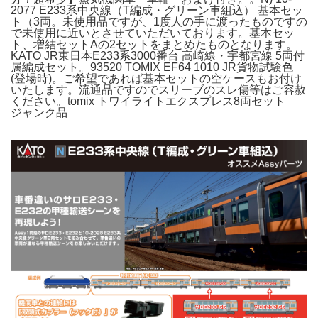
2077 E233系中央線（T編成・グリーン車組込） 基本セッ
ト（3両。未使用品ですが、1度人の手に渡ったものですの
で未使用に近いとさせていただいております。基本セッ
ト、増結セットAの2セットをまとめたものとなります。
KATO JR東日本E233系3000番台 高崎線・宇都宮線 5両付
属編成セット。93520 TOMIX EF64 1010 JR貨物試験色
(登場時)。ご希望であれば基本セットの空ケースもお付け
いたします。流通品ですのでスリーブのスレ傷等はご容赦
ください。tomix トワイライトエクスプレス8両セット
ジャンク品