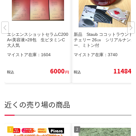
エシエンスショットセラムC200
新品 Staub ココットラウンド
A<美容液>28包 生ビタミンC
チェリー 26㎝ シリアルナンバ
大人気
ー、ミトン付
マイストア在庫：
1604
マイストア在庫：
3740
6000
11484
税込
円
税込
円
近くの売り場の商品